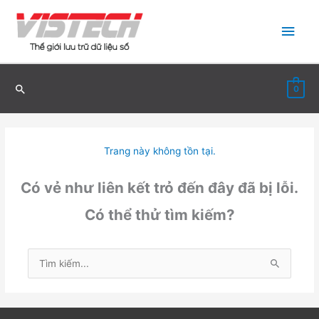
Nhảy
Men
tới
nội
chín
dung
0
Trang này không tồn tại.
Có vẻ như liên kết trỏ đến đây đã bị lỗi.
Có thể thử tìm kiếm?
Tìm
kiếm: