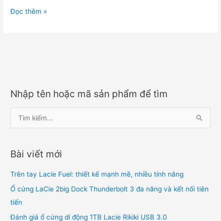
Ổ
Đọc thêm »
cứng
LaCie
12big
Thunderbolt
3
cắm
Nhập tên hoặc mã sản phẩm để tìm
ngoài
tốc
T
độ
ì
cực
m
khủng
Bài viết mới
k
i
Trên tay Lacie Fuel: thiết kế mạnh mẽ, nhiều tính năng
ế
Ổ cứng LaCie 2big Dock Thunderbolt 3 đa năng và kết nối tiên
m
tiến
:
Đánh giá ổ cứng di động 1TB Lacie Rikiki USB 3.0