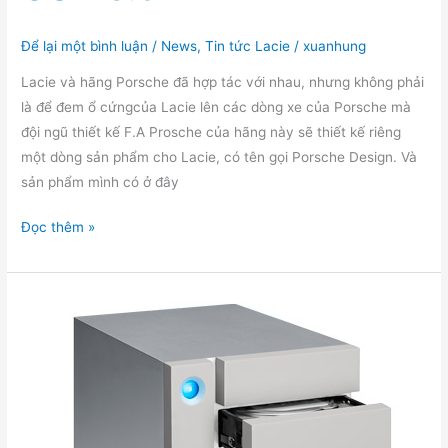
Để lại một bình luận
/
News
,
Tin tức Lacie
/
xuanhung
Lacie và hãng Porsche đã hợp tác với nhau, nhưng không phải
là để đem ổ cứngcủa Lacie lên các dòng xe của Porsche mà
đội ngũ thiết kế F.A Prosche của hãng này sẽ thiết kế riêng
một dòng sản phẩm cho Lacie, có tên gọi Porsche Design. Và
sản phẩm mình có ở đây
Mở
Đọc thêm »
hộp
và
trải
nghiệm
nhanh
ổ
cứng
Lacie