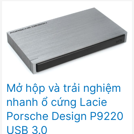
Dock
Thunderbolt
3:
Vừa
là
ổ
RAID,
vừa
là
dock
sạc
Mở hộp và trải nghiệm
cho
máy
nhanh ổ cứng Lacie
tính
Porsche Design P9220
USB 3.0