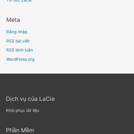
Meta
Đăng nhập
RSS bài viết
RSS bình luận
WordPress.org
Dịch vụ của LaCie
Khôi phục dữ liệu
Phần Mềm