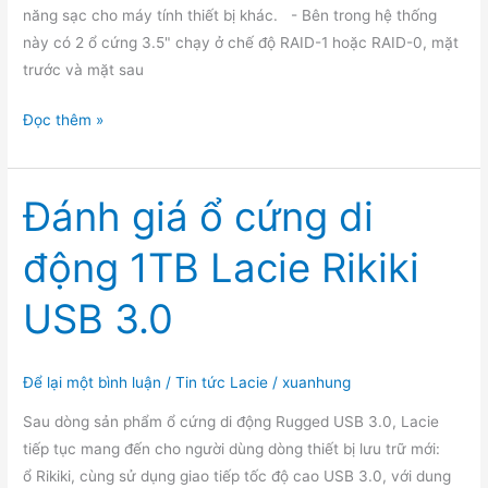
năng sạc cho máy tính thiết bị khác. - Bên trong hệ thống
này có 2 ổ cứng 3.5" chạy ở chế độ RAID-1 hoặc RAID-0, mặt
trước và mặt sau
Ổ
Đọc thêm »
cứng
LaCie
2big
Đánh giá ổ cứng di
Dock
động 1TB Lacie Rikiki
Thunderbolt
3
USB 3.0
đa
năng
và
Để lại một bình luận
/
Tin tức Lacie
/
xuanhung
kết
nối
Sau dòng sản phẩm ổ cứng di động Rugged USB 3.0, Lacie
tiên
tiếp tục mang đến cho người dùng dòng thiết bị lưu trữ mới:
tiến
ổ Rikiki, cùng sử dụng giao tiếp tốc độ cao USB 3.0, với dung