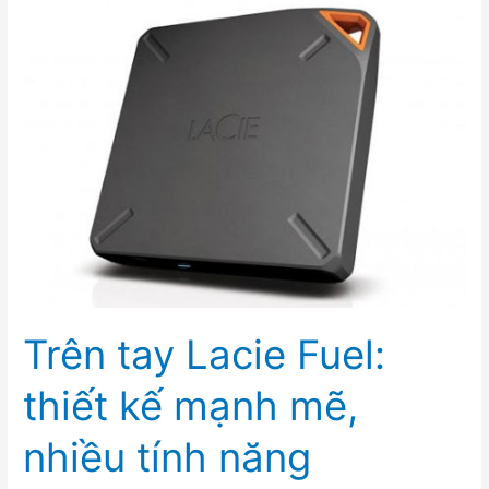
Trên tay Lacie Fuel:
thiết kế mạnh mẽ,
nhiều tính năng