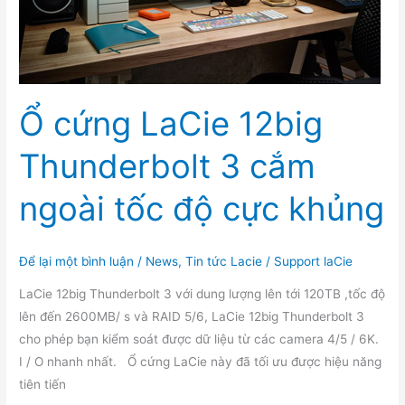
Ổ cứng LaCie 12big
Thunderbolt 3 cắm
ngoài tốc độ cực khủng
Để lại một bình luận
/
News
,
Tin tức Lacie
/
Support laCie
LaCie 12big Thunderbolt 3 với dung lượng lên tới 120TB ,tốc độ
lên đến 2600MB/ s và RAID 5/6, LaCie 12big Thunderbolt 3
cho phép bạn kiểm soát được dữ liệu từ các camera 4/5 / 6K.
I / O nhanh nhất. Ổ cứng LaCie này đã tối ưu được hiệu năng
tiên tiến