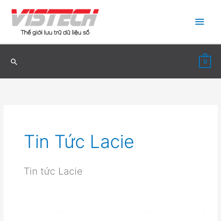
Nhảy
Men
tới
nội
chín
dung
0
Tin Tức Lacie
Tin tức Lacie