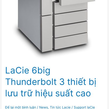
Porsche
Design
P9220
USB
3.0
LaCie 6big
Thunderbolt 3 thiết bị
lưu trữ hiệu suất cao
Để lại một bình luận
/
News
,
Tin tức Lacie
/
Support laCie