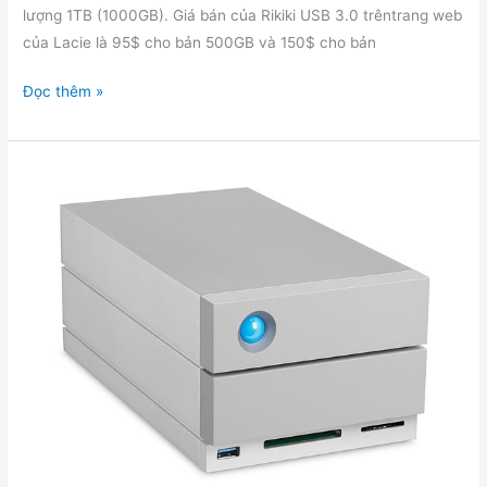
lượng 1TB (1000GB). Giá bán của Rikiki USB 3.0 trêntrang web
của Lacie là 95$ cho bản 500GB và 150$ cho bản
Đánh
Đọc thêm »
giá
ổ
cứng
di
động
1TB
Lacie
Rikiki
USB
3.0