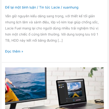
Để lại một bình luận
/
Tin tức Lacie
/
xuanhung
Vẫn giữ nguyên kiểu dáng sang trọng, với thiết kế tối giản
nhưng lịch lãm và sành điệu, lớp vỏ kim loại giúp chống sốc,
Lacie Fuel mang lại cho người dùng nhiều trải nghiệm thú vị
hơn một chiếc ổ cứng bình thường. Với dung lượng lưu trữ 1
TB, HDD này kết nối bằng đường […]
Trên
Đọc thêm »
tay
Lacie
Fuel:
thiết
kế
mạnh
mẽ,
nhiều
tính