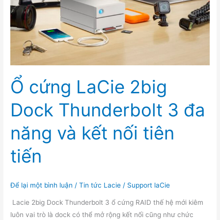
năng
Ổ cứng LaCie 2big
Dock Thunderbolt 3 đa
năng và kết nối tiên
tiến
Để lại một bình luận
/
Tin tức Lacie
/
Support laCie
Lacie 2big Dock Thunderbolt 3 ổ cứng RAID thế hệ mới kiêm
luôn vai trò là dock có thể mở rộng kết nối cũng như chức