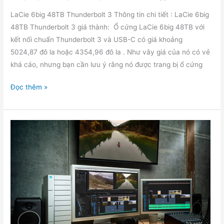
LaCie 6big 48TB Thunderbolt 3 Thông tin chi tiết : LaCie 6big
48TB Thunderbolt 3 giá thành: Ổ cứng LaCie 6big 48TB với
kết nối chuẩn Thunderbolt 3 và USB-C có giá khoảng
5024,87 đô la hoặc 4354,96 đô la . Như vây giá của nó có vẻ
khá cáo, nhưng bạn cần lưu ý rằng nó được trang bị ổ cứng
LaCie
Đọc thêm »
6big
Thunderbolt
3
thiết
bị
lưu
trữ
hiệu
suất
cao