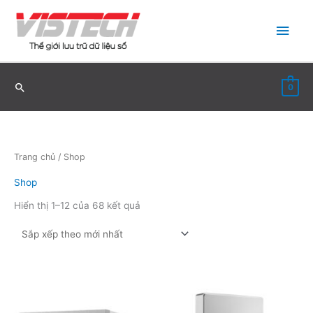
Nhảy
Men
tới
nội
chín
dung
0
Trang chủ
/ Shop
Shop
Đã
Hiển thị 1–12 của 68 kết quả
sắp
xếp
theo
mới
nhất