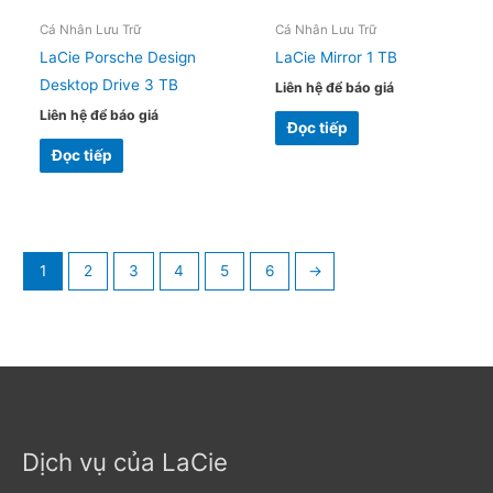
Cá Nhân Lưu Trữ
Cá Nhân Lưu Trữ
LaCie Porsche Design
LaCie Mirror 1 TB
Desktop Drive 3 TB
Liên hệ để báo giá
Liên hệ để báo giá
Đọc tiếp
Đọc tiếp
1
2
3
4
5
6
→
Dịch vụ của LaCie