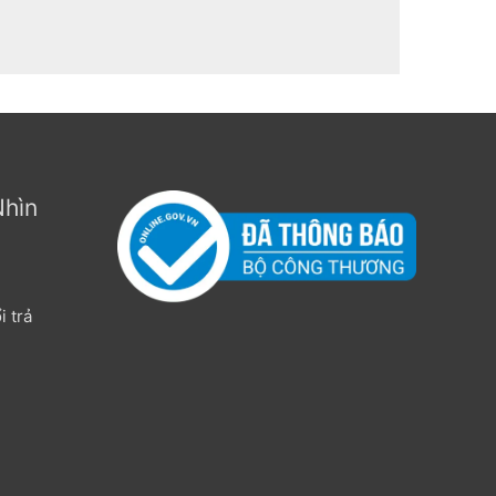
Nhìn
 trả