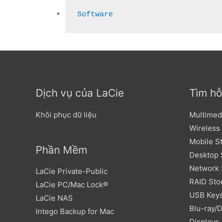
Software
Dịch vụ của LaCie
Tìm hỗ
Khôi phục dữ liệu
Multimed
Wireless
Mobile S
Phần Mềm
Desktop 
Network 
LaCie Private-Public
RAID Sto
LaCie PC/Mac Lock®
USB Key
LaCie NAS
Blu-ray/
Intego Backup for Mac
Displays