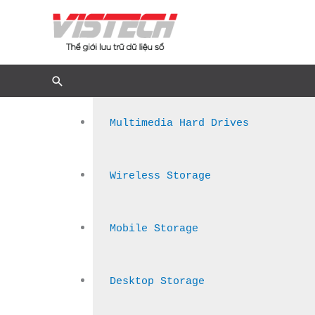
Nhảy
tới
nội
dung
Multimedia Hard Drives
Wireless Storage
Mobile Storage
Desktop Storage