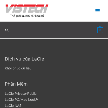
Nhảy
Men
tới
nội
chín
dung
0
Dịch vụ của LaCie
Khôi phục dữ liệu
Phần Mềm
LaCie Private-Public
LaCie PC/Mac Lock®
LaCie NAS