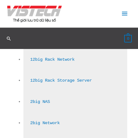
Nhảy
Men
tới
nội
chín
dung
0
12big Rack Network
12big Rack Storage Server
2big NAS
2big Network