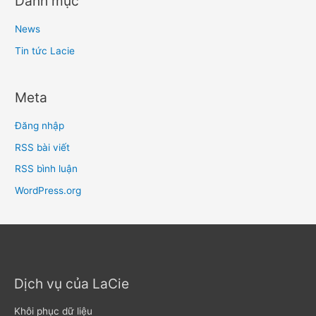
Danh mục
News
Tin tức Lacie
Meta
Đăng nhập
RSS bài viết
RSS bình luận
WordPress.org
Dịch vụ của LaCie
Khôi phục dữ liệu