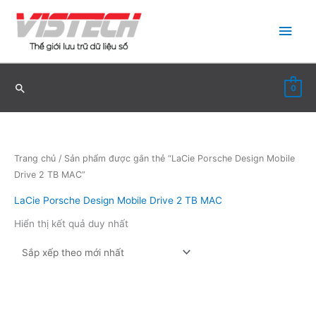
Nhảy
Men
tới
nội
chín
dung
0
Trang chủ
/ Sản phẩm được gắn thẻ “LaCie Porsche Design Mobile
Drive 2 TB MAC”
LaCie Porsche Design Mobile Drive 2 TB MAC
Hiển thị kết quả duy nhất